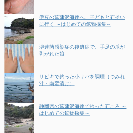
伊豆の菖蒲沢海岸へ、子どもと石拾い
に行く ～はじめての鉱物採集～
溶連菌感染症の後遺症で、手足の爪が
剥がれた娘
サビキで釣った小サバを調理（つみれ
汁・南蛮漬け）
静岡県の菖蒲沢海岸で拾った石ころ ～
はじめての鉱物採集～