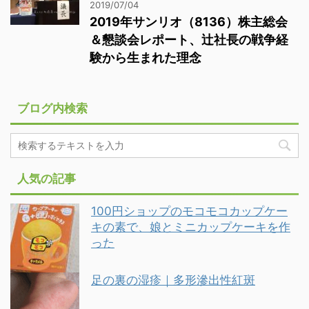
2019/07/04
2019年サンリオ（8136）株主総会
＆懇談会レポート、辻社長の戦争経
験から生まれた理念
ブログ内検索
人気の記事
100円ショップのモコモコカップケー
キの素で、娘とミニカップケーキを作
った
足の裏の湿疹｜多形滲出性紅斑