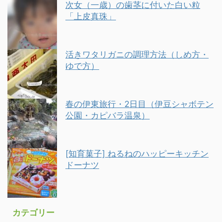
次女（一歳）の歯茎に付いた白い粒
「上皮真珠」
活きワタリガニの調理方法（しめ方・
ゆで方）
春の伊東旅行・2日目（伊豆シャボテン
公園・カピバラ温泉）
[知育菓子] ねるねのハッピーキッチン
ドーナツ
カテゴリー