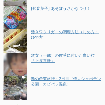
[知育菓子] あそぼうさかなつり！
活きワタリガニの調理方法（しめ方・
ゆで方）
次女（一歳）の歯茎に付いた白い粒
「上皮真珠」
春の伊東旅行・2日目（伊豆シャボテン
公園・カピバラ温泉）