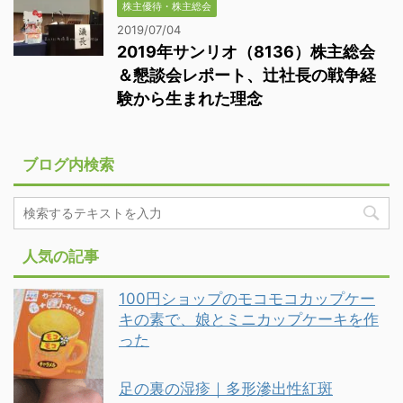
株主優待・株主総会
2019/07/04
2019年サンリオ（8136）株主総会
＆懇談会レポート、辻社長の戦争経
験から生まれた理念
ブログ内検索
人気の記事
100円ショップのモコモコカップケー
キの素で、娘とミニカップケーキを作
った
足の裏の湿疹｜多形滲出性紅斑