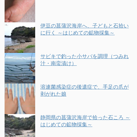
伊豆の菖蒲沢海岸へ、子どもと石拾い
に行く ～はじめての鉱物採集～
サビキで釣った小サバを調理（つみれ
汁・南蛮漬け）
溶連菌感染症の後遺症で、手足の爪が
剥がれた娘
静岡県の菖蒲沢海岸で拾った石ころ ～
はじめての鉱物採集～