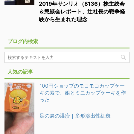
2019年サンリオ（8136）株主総会
＆懇談会レポート、辻社長の戦争経
験から生まれた理念
ブログ内検索
人気の記事
100円ショップのモコモコカップケー
キの素で、娘とミニカップケーキを作
った
足の裏の湿疹｜多形滲出性紅斑