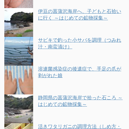
伊豆の菖蒲沢海岸へ、子どもと石拾い
に行く ～はじめての鉱物採集～
サビキで釣った小サバを調理（つみれ
汁・南蛮漬け）
溶連菌感染症の後遺症で、手足の爪が
剥がれた娘
静岡県の菖蒲沢海岸で拾った石ころ ～
はじめての鉱物採集～
活きワタリガニの調理方法（しめ方・