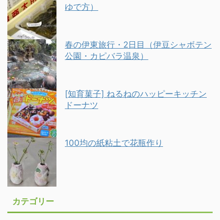
ゆで方）
春の伊東旅行・2日目（伊豆シャボテン
公園・カピバラ温泉）
[知育菓子] ねるねのハッピーキッチン
ドーナツ
100均の紙粘土で花瓶作り
カテゴリー