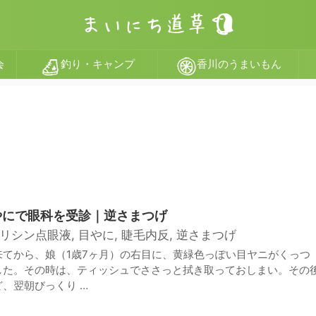
会
釣り・キャンプ
香川のうまいもん
やにで眼科を受診｜逆さまつげ
リシン点眼液
,
目やに
,
睫毛内反
,
逆さまつげ
来てから、娘（1歳7ヶ月）の右目に、黄緑色っぽい目ヤニがくっつ
した。その時は、ティッシュでささっと拭き取っておしまい。その
、翌朝びっくり …