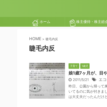
ホーム
株主優待・株主総
HOME
>
睫毛内反
睫毛内反
子育て
1歳児
娘1歳7ヶ月が、目
エコ
2011/5/21
昨日、公園から帰って
いてるのに気が付きま
は大丈夫だったんだけど