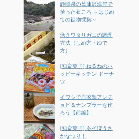
静岡県の菖蒲沢海岸で
拾った石ころ ～はじめ
ての鉱物採集～
活きワタリガニの調理
方法（しめ方・ゆで
方）
[知育菓子] ねるねのハ
ッピーキッチン ドーナ
ツ
イワシで自家製アンチ
ョビ＆ナンプラーを作
ろう【前編】
[知育菓子] あそぼうさ
かなつり！