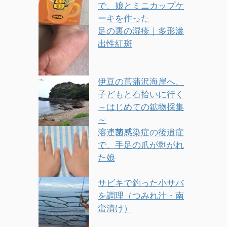
で、娘とミニカップケ
ーキを作った
足の裏の湿疹｜多形滲
出性紅斑
伊豆の菖蒲沢海岸へ、
子どもと石拾いに行く
～はじめての鉱物採集
～
溶連菌感染症の後遺症
で、手足の爪が剥がれ
た娘
サビキで釣った小サバ
を調理（つみれ汁・南
蛮漬け）