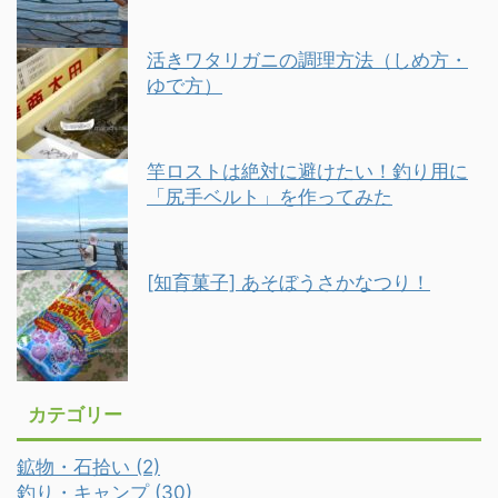
活きワタリガニの調理方法（しめ方・
ゆで方）
竿ロストは絶対に避けたい！釣り用に
「尻手ベルト」を作ってみた
[知育菓子] あそぼうさかなつり！
カテゴリー
鉱物・石拾い (2)
釣り・キャンプ (30)