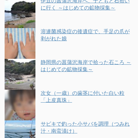
伊豆の菖蒲沢海岸へ、子どもと石拾い
に行く ～はじめての鉱物採集～
溶連菌感染症の後遺症で、手足の爪が
剥がれた娘
静岡県の菖蒲沢海岸で拾った石ころ ～
はじめての鉱物採集～
次女（一歳）の歯茎に付いた白い粒
「上皮真珠」
サビキで釣った小サバを調理（つみれ
汁・南蛮漬け）