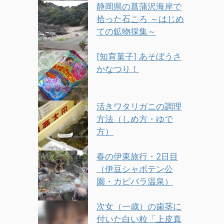
静岡県の菖蒲沢海岸で
拾った石ころ ～はじめ
ての鉱物採集～
[知育菓子] あそぼうさ
かなつり！
活きワタリガニの調理
方法（しめ方・ゆで
方）
春の伊東旅行・2日目
（伊豆シャボテン公
園・カピバラ温泉）
次女（一歳）の歯茎に
付いた白い粒「上皮真