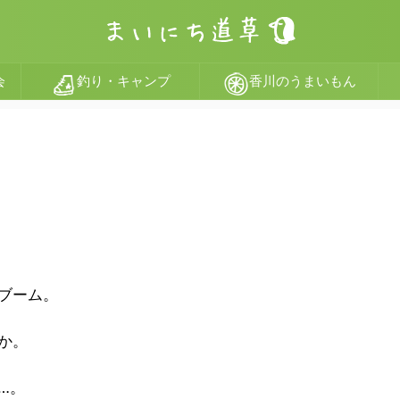
会
釣り・キャンプ
香川のうまいもん
ブーム。
か。
…。