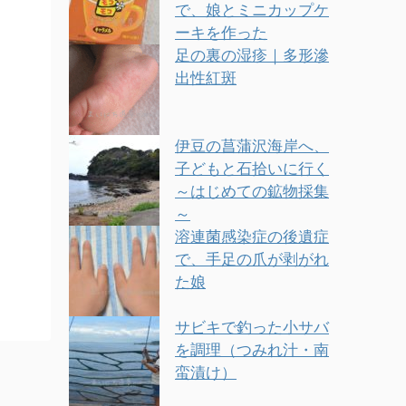
で、娘とミニカップケ
ーキを作った
足の裏の湿疹｜多形滲
出性紅斑
伊豆の菖蒲沢海岸へ、
子どもと石拾いに行く
～はじめての鉱物採集
～
溶連菌感染症の後遺症
で、手足の爪が剥がれ
た娘
サビキで釣った小サバ
を調理（つみれ汁・南
蛮漬け）