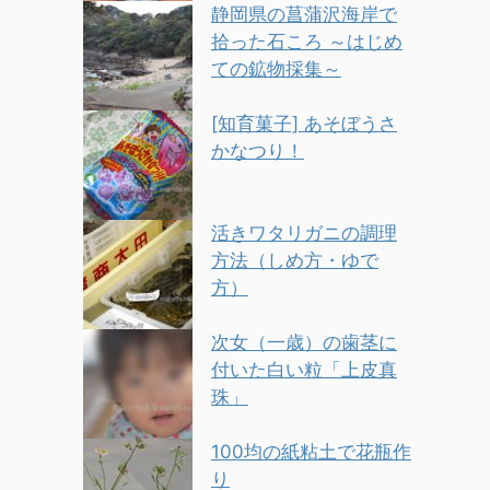
静岡県の菖蒲沢海岸で
拾った石ころ ～はじめ
ての鉱物採集～
[知育菓子] あそぼうさ
かなつり！
活きワタリガニの調理
方法（しめ方・ゆで
方）
次女（一歳）の歯茎に
付いた白い粒「上皮真
珠」
100均の紙粘土で花瓶作
り