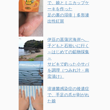
で、娘とミニカップケ
ーキを作った
足の裏の湿疹｜多形滲
出性紅斑
伊豆の菖蒲沢海岸へ、
子どもと石拾いに行く
～はじめての鉱物採集
～
サビキで釣った小サバ
を調理（つみれ汁・南
蛮漬け）
溶連菌感染症の後遺症
で、手足の爪が剥がれ
た娘