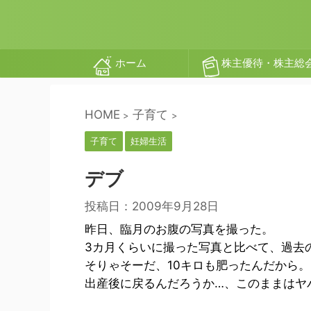
ホーム
株主優待・株主総
HOME
子育て
>
>
子育て
妊婦生活
デブ
投稿日：
2009年9月28日
昨日、臨月のお腹の写真を撮った。
3カ月くらいに撮った写真と比べて、過去
そりゃそーだ、10キロも肥ったんだから。
出産後に戻るんだろうか…、このままはヤ