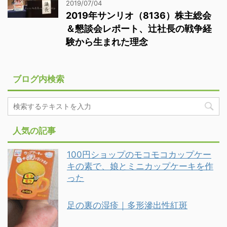
2019/07/04
2019年サンリオ（8136）株主総会
＆懇談会レポート、辻社長の戦争経
験から生まれた理念
ブログ内検索
人気の記事
100円ショップのモコモコカップケー
キの素で、娘とミニカップケーキを作
った
足の裏の湿疹｜多形滲出性紅斑