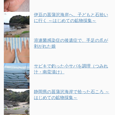
伊豆の菖蒲沢海岸へ、子どもと石拾い
に行く ～はじめての鉱物採集～
溶連菌感染症の後遺症で、手足の爪が
剥がれた娘
サビキで釣った小サバを調理（つみれ
汁・南蛮漬け）
静岡県の菖蒲沢海岸で拾った石ころ ～
はじめての鉱物採集～