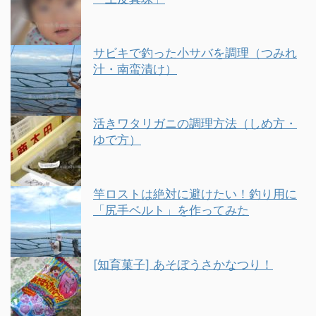
サビキで釣った小サバを調理（つみれ
汁・南蛮漬け）
活きワタリガニの調理方法（しめ方・
ゆで方）
竿ロストは絶対に避けたい！釣り用に
「尻手ベルト」を作ってみた
[知育菓子] あそぼうさかなつり！