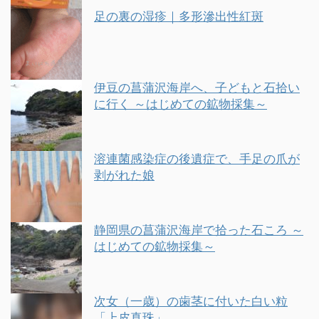
足の裏の湿疹｜多形滲出性紅斑
伊豆の菖蒲沢海岸へ、子どもと石拾い
に行く ～はじめての鉱物採集～
溶連菌感染症の後遺症で、手足の爪が
剥がれた娘
静岡県の菖蒲沢海岸で拾った石ころ ～
はじめての鉱物採集～
次女（一歳）の歯茎に付いた白い粒
「上皮真珠」