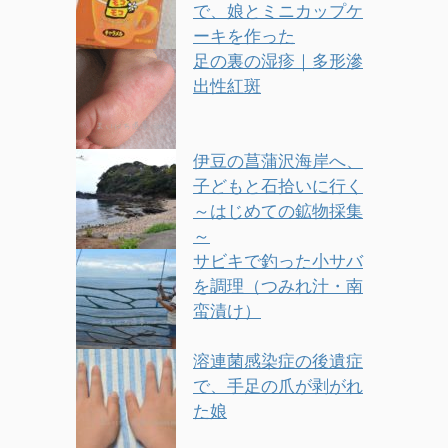
で、娘とミニカップケ
ーキを作った
足の裏の湿疹｜多形滲
出性紅斑
伊豆の菖蒲沢海岸へ、
子どもと石拾いに行く
～はじめての鉱物採集
～
サビキで釣った小サバ
を調理（つみれ汁・南
蛮漬け）
溶連菌感染症の後遺症
で、手足の爪が剥がれ
た娘