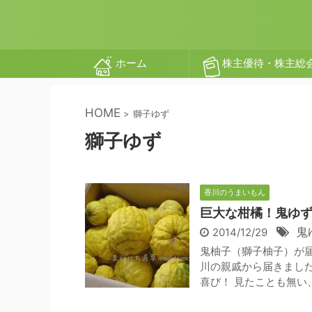
ホーム
株主優待・株主総
HOME
>
獅子ゆず
獅子ゆず
香川のうまいもん
巨大な柑橘！鬼ゆ
鬼
2014/12/29
鬼柚子（獅子柚子）が届
川の親戚から届きました
喜び！ 見たことも無い