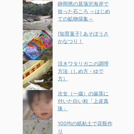
静岡県の菖蒲沢海岸で
拾った石ころ ～はじめ
ての鉱物採集～
[知育菓子] あそぼうさ
かなつり！
活きワタリガニの調理
方法（しめ方・ゆで
方）
次女（一歳）の歯茎に
付いた白い粒「上皮真
珠」
100均の紙粘土で花瓶作
り