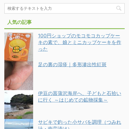
人気の記事
100円ショップのモコモコカップケー
キの素で、娘とミニカップケーキを作
った
足の裏の湿疹｜多形滲出性紅斑
伊豆の菖蒲沢海岸へ、子どもと石拾い
に行く ～はじめての鉱物採集～
サビキで釣った小サバを調理（つみれ
汁・南蛮漬け）