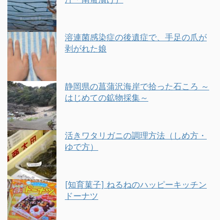
溶連菌感染症の後遺症で、手足の爪が
剥がれた娘
静岡県の菖蒲沢海岸で拾った石ころ ～
はじめての鉱物採集～
活きワタリガニの調理方法（しめ方・
ゆで方）
[知育菓子] ねるねのハッピーキッチン
ドーナツ