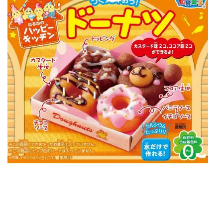
(
4
1
g
)