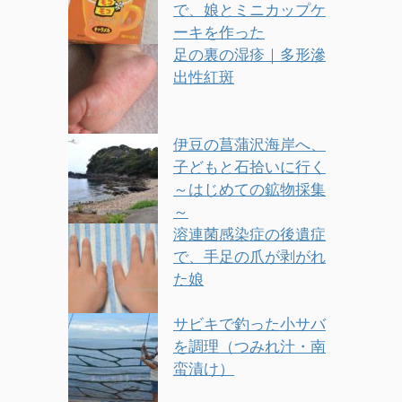
で、娘とミニカップケ
ーキを作った
足の裏の湿疹｜多形滲
出性紅斑
伊豆の菖蒲沢海岸へ、
子どもと石拾いに行く
～はじめての鉱物採集
～
溶連菌感染症の後遺症
で、手足の爪が剥がれ
た娘
サビキで釣った小サバ
を調理（つみれ汁・南
蛮漬け）