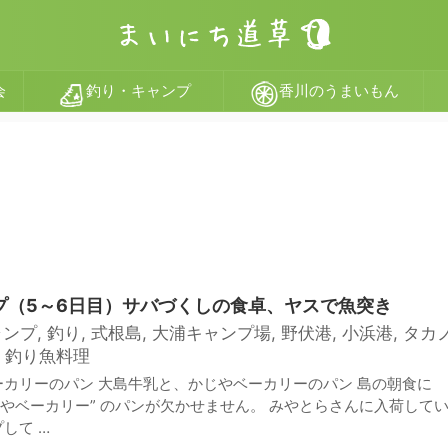
会
釣り・キャンプ
香川のうまいもん
ンプ（5～6日目）サバづくしの食卓、ヤスで魚突き
ャンプ
,
釣り
,
式根島
,
大浦キャンプ場
,
野伏港
,
小浜港
,
タカ
,
釣り魚料理
カリーのパン 大島牛乳と、かじやベーカリーのパン 島の朝食に
かじやベーカリー” のパンが欠かせません。 みやとらさんに入荷して
して …