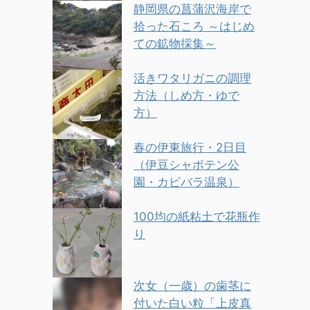
静岡県の菖蒲沢海岸で
拾った石ころ ～はじめ
ての鉱物採集～
活きワタリガニの調理
方法（しめ方・ゆで
方）
春の伊東旅行・2日目
（伊豆シャボテン公
園・カピバラ温泉）
100均の紙粘土で花瓶作
り
次女（一歳）の歯茎に
付いた白い粒「上皮真