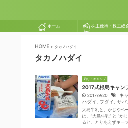
ホーム
株主優待・株主総
HOME
>
タカノハダイ
タカノハダイ
釣り・キャンプ
2017式根島キャ
キ
2017/9/20
ハダイ
,
ブダイ
,
サバ
大島牛乳と、かじやベー
は、”大島牛乳” と ”
ると、とりあえずキープ