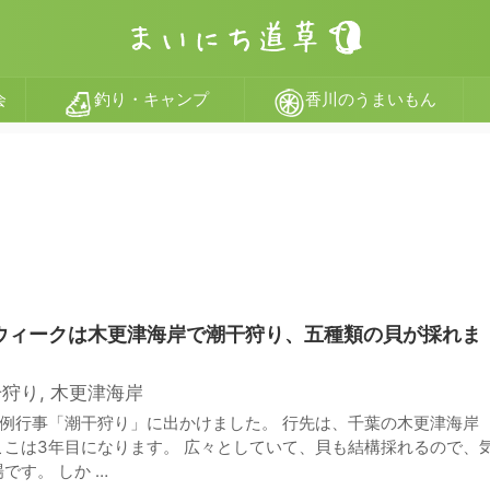
会
釣り・キャンプ
香川のうまいもん
ンウィークは木更津海岸で潮干狩り、五種類の貝が採れま
干狩り
,
木更津海岸
例行事「潮干狩り」に出かけました。 行先は、千葉の木更津海岸
こは3年目になります。 広々としていて、貝も結構採れるので、
です。 しか …