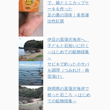
で、娘とミニカップケ
ーキを作った
足の裏の湿疹｜多形滲
出性紅斑
伊豆の菖蒲沢海岸へ、
子どもと石拾いに行く
～はじめての鉱物採集
～
サビキで釣った小サバ
を調理（つみれ汁・南
蛮漬け）
静岡県の菖蒲沢海岸で
拾った石ころ ～はじめ
ての鉱物採集～