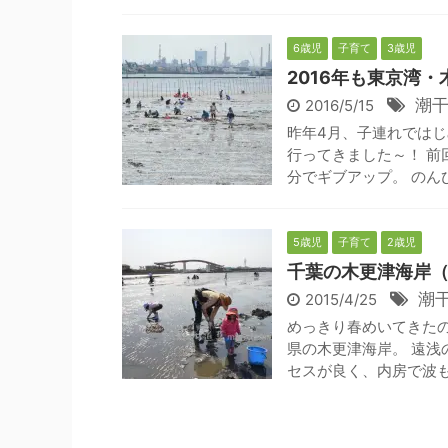
6歳児
子育て
3歳児
2016年も東京湾
潮
2016/5/15
昨年4月、子連れではじ
行ってきました～！ 前
分でギブアップ。 のん
5歳児
子育て
2歳児
千葉の木更津海岸
潮
2015/4/25
めっきり春めいてきた
県の木更津海岸。 遠
セスが良く、内房で波も