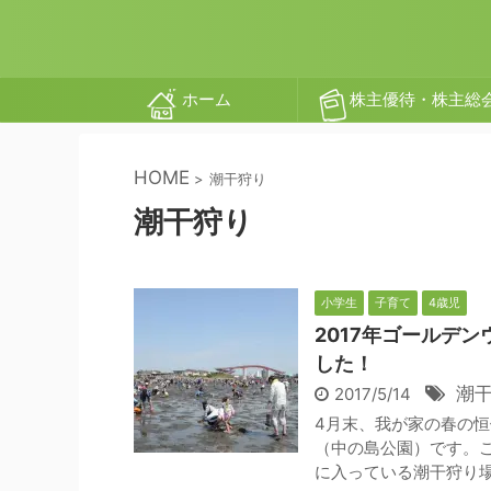
ホーム
株主優待・株主総
HOME
>
潮干狩り
潮干狩り
小学生
子育て
4歳児
2017年ゴールデ
した！
潮
2017/5/14
4月末、我が家の春の恒
（中の島公園）です。こ
に入っている潮干狩り場