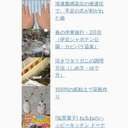
溶連菌感染症の後遺症
で、手足の爪が剥がれ
た娘
春の伊東旅行・2日目
（伊豆シャボテン公
園・カピバラ温泉）
活きワタリガニの調理
方法（しめ方・ゆで
方）
100均の紙粘土で花瓶作
り
[知育菓子] ねるねのハ
ッピーキッチン ドーナ