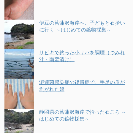
伊豆の菖蒲沢海岸へ、子どもと石拾い
に行く ～はじめての鉱物採集～
サビキで釣った小サバを調理（つみれ
汁・南蛮漬け）
溶連菌感染症の後遺症で、手足の爪が
剥がれた娘
静岡県の菖蒲沢海岸で拾った石ころ ～
はじめての鉱物採集～