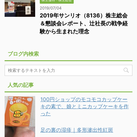
株主優待・株主総会
2019/07/04
2019年サンリオ（8136）株主総会
＆懇談会レポート、辻社長の戦争経
験から生まれた理念
ブログ内検索
人気の記事
100円ショップのモコモコカップケー
キの素で、娘とミニカップケーキを作
った
足の裏の湿疹｜多形滲出性紅斑