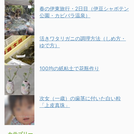
春の伊東旅行・2日目（伊豆シャボテン
公園・カピバラ温泉）
活きワタリガニの調理方法（しめ方・
ゆで方）
100均の紙粘土で花瓶作り
次女（一歳）の歯茎に付いた白い粒
「上皮真珠」