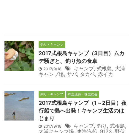
釣り・キャンプ
2017式根島キャンプ（3日目）ムカ
デ騒ぎと、釣り魚の食卓
キャンプ
,
式根島
,
大浦
2017/9/18
キャンプ場
,
サバ
,
タカベ
,
赤イカ
釣り・キャンプ
株主優待・株主総会
2017式根島キャンプ（1～2日目）夜
行船で島へ出発！キャンプ生活のは
じまり
キャンプ
,
釣り
,
式根島
,
2017/9/18
大浦キャンプ場
,
東海汽船
,
9173
,
野伏