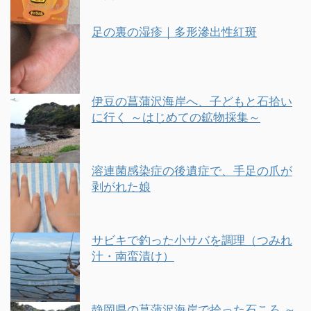
足の裏の湿疹｜多形滲出性紅斑
伊豆の菖蒲沢海岸へ、子どもと石拾い
に行く ～はじめての鉱物採集～
溶連菌感染症の後遺症で、手足の爪が
剥がれた娘
サビキで釣った小サバを調理（つみれ
汁・南蛮漬け）
静岡県の菖蒲沢海岸で拾った石ころ ～