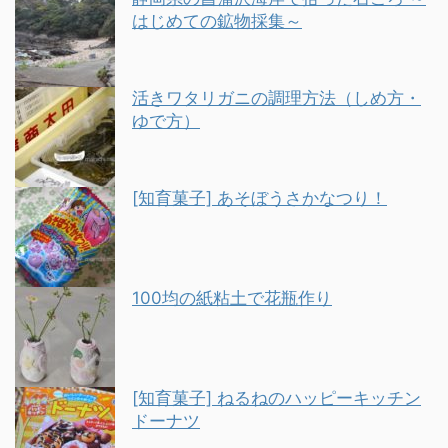
はじめての鉱物採集～
活きワタリガニの調理方法（しめ方・
ゆで方）
[知育菓子] あそぼうさかなつり！
100均の紙粘土で花瓶作り
[知育菓子] ねるねのハッピーキッチン
ドーナツ