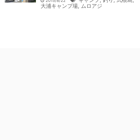
キャンプ
,
釣り
,
式根島
,
2015/8/22
大浦キャンプ場
,
ムロアジ