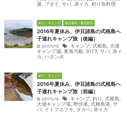
港
,
ブダイ
,
サバ
,
赤イカ
,
釣り魚料理
釣り・キャンプ
株主優待・株主総会
2016年夏休み、伊豆諸島の式根島へ
子連れキャンプ旅（後編）
キャンプ
,
式根島
,
大浦
2017/5/18
キャンプ場
,
東海汽船
,
9173
,
サバ
,
赤イ
カ
,
ハタンポ
釣り・キャンプ
2016年夏休み、伊豆諸島の式根島へ
子連れキャンプ旅（前編）
キャンプ
,
釣り
,
式根島
,
2017/5/18
大浦キャンプ場
,
野伏港
,
式根島港
,
サ
バ
,
イトフエフキ
,
タカベ
,
赤イカ