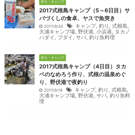
釣り・キャンプ
2017式根島キャンプ（5～6日目）サ
バづくしの食卓、ヤスで魚突き
キャンプ
,
釣り
,
式根島
,
2017/9/20
大浦キャンプ場
,
野伏港
,
小浜港
,
タカノ
ハダイ
,
ブダイ
,
サバ
,
釣り魚料理
釣り・キャンプ
2017式根島キャンプ（4日目）タカ
ベのなめろう作り、式根の温泉めぐ
り、野伏港で夜釣り
キャンプ
,
釣り
,
式根島
,
2017/9/19
大浦キャンプ場
,
野伏港
,
サバ
,
釣り魚料
理